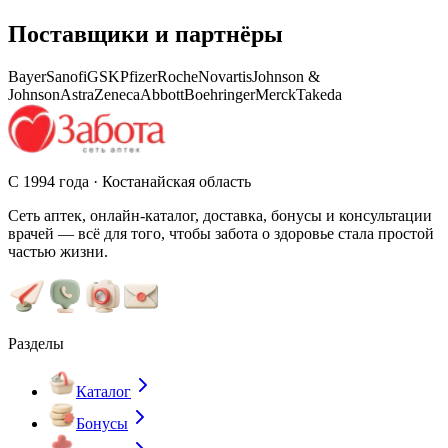
Поставщики и партнёры
Bayer
Sanofi
GSK
Pfizer
Roche
Novartis
Johnson &
Johnson
AstraZeneca
Abbott
Boehringer
Merck
Takeda
С 1994 года · Костанайская область
Сеть аптек, онлайн-каталог, доставка, бонусы и консультации
врачей — всё для того, чтобы забота о здоровье стала простой
частью жизни.
Разделы
Каталог
Бонусы